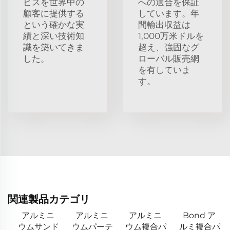
ビスを世界中の
への適合を保証
顧客に提供する
しています。年
という確かな実
間輸出収益は
績と深い技術知
1,000万米ドルを
識を築いてきま
超え、強固なグ
した。
ローバル販売網
を有していま
す。
関連製品カテゴリ
アルミニ
アルミニ
アルミニ
Bond ア
ウムサンド
ウムパーテ
ウム複合パ
ルミ複合パ