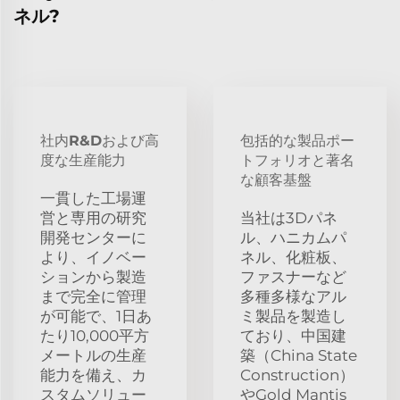
ネル?
社内R&Dおよび高
包括的な製品ポー
度な生産能力
トフォリオと著名
な顧客基盤
一貫した工場運
営と専用の研究
当社は3Dパネ
開発センターに
ル、ハニカムパ
より、イノベー
ネル、化粧板、
ションから製造
ファスナーなど
まで完全に管理
多種多様なアル
が可能で、1日あ
ミ製品を製造し
たり10,000平方
ており、中国建
メートルの生産
築（China State
能力を備え、カ
Construction）
スタムソリュー
やGold Mantis