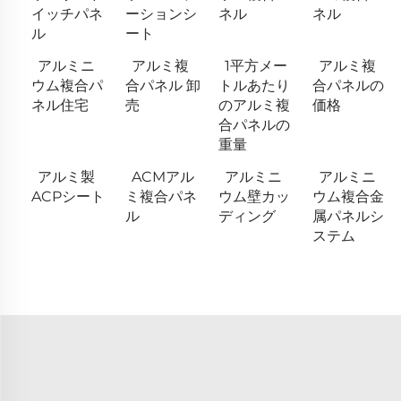
イッチパネ
ーションシ
ネル
ネル
ル
ート
アルミニ
アルミ複
1平方メー
アルミ複
ウム複合パ
合パネル 卸
トルあたり
合パネルの
ネル住宅
売
のアルミ複
価格
合パネルの
重量
アルミ製
ACMアル
アルミニ
アルミニ
ACPシート
ミ複合パネ
ウム壁カッ
ウム複合金
ル
ディング
属パネルシ
ステム