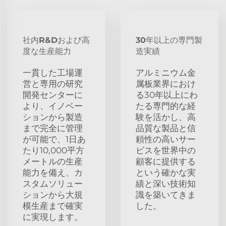
社内R&Dおよび高
30年以上の専門製
度な生産能力
造実績
一貫した工場運
アルミニウム金
営と専用の研究
属板業界におけ
開発センターに
る30年以上にわ
より、イノベー
たる専門的な経
ションから製造
験を活かし、高
まで完全に管理
品質な製品と信
が可能で、1日あ
頼性の高いサー
たり10,000平方
ビスを世界中の
メートルの生産
顧客に提供する
能力を備え、カ
という確かな実
スタムソリュー
績と深い技術知
ションから大規
識を築いてきま
模生産まで確実
した。
に実現します。