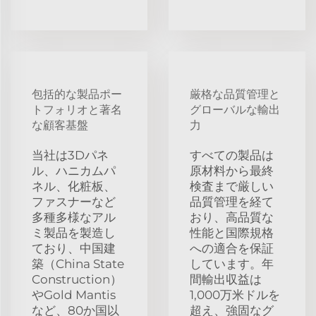
包括的な製品ポー
厳格な品質管理と
トフォリオと著名
グローバルな輸出
な顧客基盤
力
当社は3Dパネ
すべての製品は
ル、ハニカムパ
原材料から最終
ネル、化粧板、
検査まで厳しい
ファスナーなど
品質管理を経て
多種多様なアル
おり、高品質な
ミ製品を製造し
性能と国際規格
ており、中国建
への適合を保証
築（China State
しています。年
Construction）
間輸出収益は
やGold Mantis
1,000万米ドルを
など、80か国以
超え、強固なグ