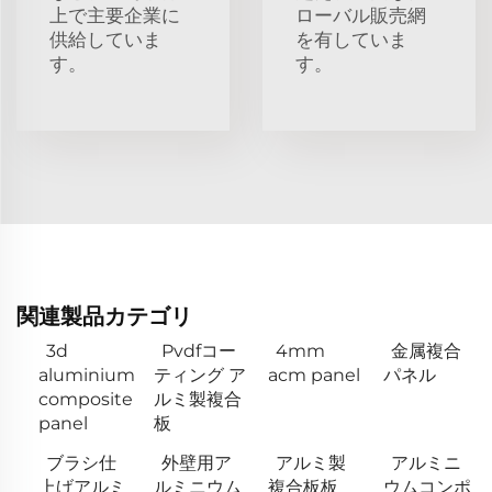
上で主要企業に
ローバル販売網
供給していま
を有していま
す。
す。
関連製品カテゴリ
3d
Pvdfコー
4mm
金属複合
aluminium
ティング ア
acm panel
パネル
composite
ルミ製複合
panel
板
ブラシ仕
外壁用ア
アルミ製
アルミニ
上げアルミ
ルミニウム
複合板板
ウムコンポ