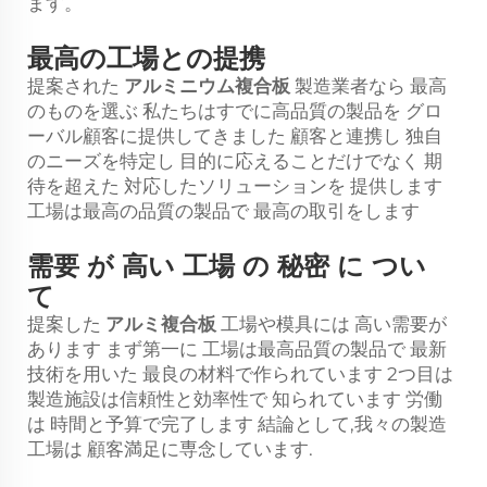
ます。
最高の工場との提携
提案された
アルミニウム複合板
製造業者なら 最高
のものを選ぶ 私たちはすでに高品質の製品を グロ
ーバル顧客に提供してきました 顧客と連携し 独自
のニーズを特定し 目的に応えることだけでなく 期
待を超えた 対応したソリューションを 提供します
工場は最高の品質の製品で 最高の取引をします
需要 が 高い 工場 の 秘密 に つい
て
提案した
アルミ複合板
工場や模具には 高い需要が
あります まず第一に 工場は最高品質の製品で 最新
技術を用いた 最良の材料で作られています 2つ目は
製造施設は信頼性と効率性で 知られています 労働
は 時間と予算で完了します 結論として,我々の製造
工場は 顧客満足に専念しています.